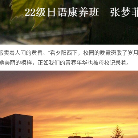
卖着人间的黄昏。”看夕阳西下，校园的晚霞斑驳了岁月
她美丽的模样，正如我们的青春年华也被母校记录着。