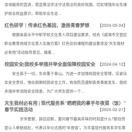
咨询服务的宣讲，营造尊法学法守法用法的良好氛围，切实增强毕业生维
护就业权益意识，帮助毕业生走...
红色研学｜传承红色基因，激扬青春梦想
【2024-05-04】
根据省高水平中职学校文化育人项目建设要求，结合《威海市文登区
职业教育地域文化育人实施方案》红色信仰课程的建设要求及“天生我材
必有用”活动指导意见，踏着...
校园安全|我校多举措并举全面保障校园安全
【2024-04-12】
安全高于一切，生命重于泰山。为进一步加强校园安全管理，压紧压
实安全责任，强化假期校园安全工作，有效防范遏制各类事故发生，我校
多措并举消除安全隐患，为广大师生提供一个...
天生我材必有用 | 现代服务系“晒晒我的拿手年夜菜（饭）”
春节实践活动
【2024-02-21】
岁序更替，辞旧迎新，要问春节最具年味的时刻是什么?那自然
是让人牵肠挂肚，代表过年仪式感的“年夜饭”。为丰富现代服务系学生寒