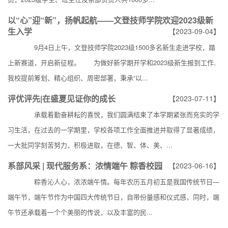
以“心”迎“新”，扬帆起航——文登技师学院欢迎2023级新
生入学
【2023-09-04】
9月4日上午，文登技师学院2023级1500多名新生走进学校，踏
上新赛道，开启新征程。 为做好新学期开学和2023级新生报到工作,
我校提前筹划、精心组织、周密部署，秉承“以...
评优评先|在盛夏见证你的成长
【2023-07-11】
承载着勤奋耕耘的喜悦，我们圆满结束了本学期紧张而充实的学
习生活，在过去的一学期里，学校各项工作全面推进并取得了显著成绩，
一大批同学刻苦努力，积极进取，在德、智、体、美、...
系部风采 | 现代服务系：浓情端午 粽香校园
【2023-06-16】
粽香沁人心，浓浓端午情。每年农历五月初五是我国传统节日—
端午节，端午节作为中国四大传统节日，自带份量感和仪式感，同时，端
午节还承载着一个个美丽的传说，以及丰富的民...