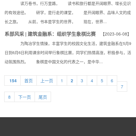
读万卷书，行万里路， 读书和旅行都是开阔眼界、增长见识
的有效途径。 研学，是行走的课堂， 是开阔眼界、品味人文的成
长之旅。 从前，书本是学生的世界， 现在，世界...
系部风采 | 建筑金融系：组织学生象棋比赛
【2023-06-08】
为陶冶学生情操，丰富学生的校园文化生活，建筑金融系在5月9
日到6月6日利用课余时间举行象棋比赛，同学们热情高涨，积极参与，活
动氛围热烈。 象棋是中国文化的代表之一，是中华...
154
首页
上一页
1
2
3
4
5
6
7
8
下一页
尾页