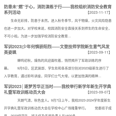
防患未“燃”于心，消防演练于行——我校组织消防安全教育
系列活动
【2023-11-17】
生命无彩排，防患于未然。进入秋冬季节，风干物燥，火灾风险隐患
也进一步加大。对学校来说，校园消防安全直接关系到师生的生命安全，
不可小视。为进一步加强学校消防安全教育...
军训2023|少年何惧骄阳烈——文登技师学院新生意气风发
英姿飒
【2023-09-11】
蝉鸣初秋，燥热的风迎面吹着，悄然揭开了军政训练的序
幕。 9月5日，区武装部、学生处和各系部分别对2023级新生进行了
入学教育，通过聆听讲座，同学们士气大增，以更加饱满的精神...
军训2023│逐梦芳华正当时——我校举行新学年新生开学典
礼暨军政训练动员大会
【2023-09-07】
天朗气清，秋色宜人。9月7日上午，我校2023-2024学年度新生
开学典礼暨军政训练动员大会在学校中心广场隆重举行。 党委班子成
员，2023级学生、班主任及系部负责人共1600多...