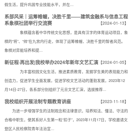
假生活，提升巩固专业技能水平，并在...
系部风采｜运筹帷幄，决胜千里——建筑金融系与信息工程
系象棋社团举行交流赛
【2024-01-13】
象棋蕴含着中华传统文化思想，是具有汉字的体育运动项目，象
棋的“将”、“帅”在九宫内行走，体现了运筹帷幄、决胜千里的智者风范。
象棋对弈能培养和提...
新征程·再出发|我校举办2024年新年文艺汇演
【2024-01-05】
为丰富校园文化生活，推进素质教育，发掘学生美的表现能力和
创造力，促进学生全面发展，促进学校文艺活动的蓬勃发展，2023年12
月14日-27日，各系部分别组织了元旦文艺汇演，选拔推荐...
我校组织开展法制专题教育讲座
【2023-11-18】
为进一步增强学生的法制观念和法律意识，培养知法、懂法、守法的
合格中职生，使其系好人生第一粒“扣子”，2023年11月17日，学校邀请文
登区人民检察院青年法治宣...