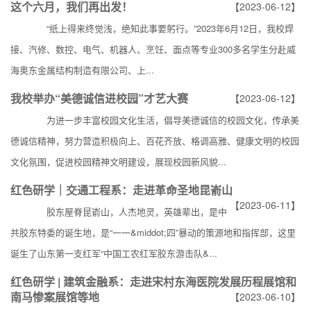
这个六月，我们再出发！
【2023-06-12】
“纸上得来终觉浅，绝知此事要躬行。”2023年6月12日，我校焊
接、汽修、数控、电气、机器人、烹饪、面点等专业300多名学生分赴威
海奥东金属结构制造有限公司、上...
我校举办“美德诚信进校园”才艺大赛
【2023-06-12】
为进一步丰富校园文化生活，倡导美德诚信的校园文化，传承美
德诚信精神，努力营造积极向上、百花齐放、格调高雅、健康文明的校园
文化氛围，促进校园精神文明建设，展现校园新风貌...
红色研学｜交通工程系：走进革命圣地昆嵛山
【2023-06-11】
胶东屋脊昆嵛山，人杰地灵，英雄辈出，是中
共胶东特委的诞生地，是“一一&middot;四”暴动的策源地和指挥部，这里
诞生了山东第一支红军“中国工农红军胶东游击队&...
红色研学 | 建筑金融系：走进宋村东海医院发展历程展馆和
南马惨案展馆等地
【2023-06-10】